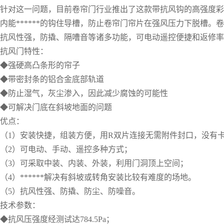
针对这一问题，目前卷帘门行业推出了这款带抗风钩的高强度彩
内能******的钩住导槽，防止卷帘门帘片在强风压力下脱槽
抗风性强，防撬、隔嘈音等诸多功能，可电动遥控便捷和返修率
抗风门特性：
◆强硬高凸条形的帘子
◆带密封条的铝合金底部轨道
◆防止湿气，灰尘渗入，因此减少腐蚀的可能性
◆可解决门底在斜坡地面的问题
优点：
（1）安装快捷，组装方便，用R双片连接无需附件封口，没有
（2）可电动、手动、遥控多种方式；
（3）可采取中装、内装、外装，利用门洞顶上空间；
（4）******解决有斜坡或转角安装比较有难度的场地。
（5）抗风性强、防撬、防尘、防噪音。
技术参数：
◆抗风压强度经测试达784.5Pa；