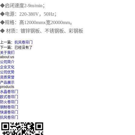
◆启闭速度2-9m/min；
◆电源：220-380V，50Hz；
◆规格：高12000mmx宽20000mm。
◆ 材质：镀锌钢板、不锈钢板、彩钢板
上一篇：
抗风卷帘门
下一篇：已经没有了
关于我们
about us
公司简介
企业文化
公司优势
资质荣誉
产品展示
products
水晶卷帘门
欧式卷帘门
防火卷帘门
钢制卷帘门
快速卷帘门
抗风卷帘门