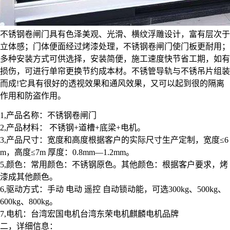
不锈钢卷闸门具有色泽美观、光滑、横纹浮雕设计，富有层次于
立体感；门体便面经过烤漆处理，不锈钢卷闸门使门板更耐用；
多种安装方式可供选择，安装简便，施工速度快节省工期，如有
损伤，可进行单帘更换节约成本材。不锈管导轨与不锈吊片组装
而成!它具有很好的透视效果和通风效果，又可以起到很的隔离
作用和防盗作用。
1,产品名称：不锈钢卷闸门
2,产品材料： 不锈钢+道槽+底梁+电机。
3,产品尺寸：宽度和高度根据客户的实际尺寸生产定制，宽度≤6
m，高度≤7m 厚度：0.8mm—1.2mm。
5,颜色：常用颜色：不锈钢原色。其他颜色：根据客户要求，烤
漆成其他颜色。
6,驱动方式：手动 电动 遥控 自动锁动能，可选300kg、500kg、
600kg、800kg。
7,电机：台湾宏国电机台湾东荣电机麒麟电机品牌
二，详细信息：