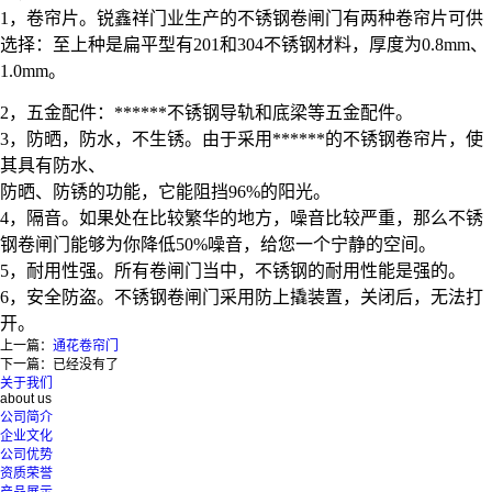
1，卷帘片。锐鑫祥门业生产的不锈钢卷闸门有两种卷帘片可供
选择：至上种是扁平型有201和304不锈钢材料，厚度为0.8mm、
1.0mm。
2，五金配件：******不锈钢导轨和底梁等五金配件。
3，防晒，防水，不生锈。由于采用******的不锈钢卷帘片，使
其具有防水、
防晒、防锈的功能，它能阻挡96%的阳光。
4，隔音。如果处在比较繁华的地方，噪音比较严重，那么不锈
钢卷闸门能够为你降低50%噪音，给您一个宁静的空间。
5，耐用性强。所有卷闸门当中，不锈钢的耐用性能是强的。
6，安全防盗。不锈钢卷闸门采用防上撬装置，关闭后，无法打
开。
上一篇：
通花卷帘门
下一篇：已经没有了
关于我们
about us
公司简介
企业文化
公司优势
资质荣誉