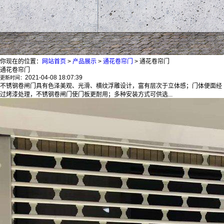
你现在的位置：
网站首页
>
产品展示
>
通花卷帘门
>
通花卷帘门
通花卷帘门
2021-04-08 18:07:39
更新时间：
不锈钢卷闸门具有色泽美观、光滑、横纹浮雕设计，富有层次于立体感；门体便面经
过烤漆处理，不锈钢卷闸门使门板更耐用；多种安装方式可供选...