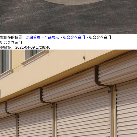
你现在的位置：
网站首页
>
产品展示
>
铝合金卷帘门
>
铝合金卷帘门
铝合金卷帘门
2021-04-09 17:38:40
更新时间：